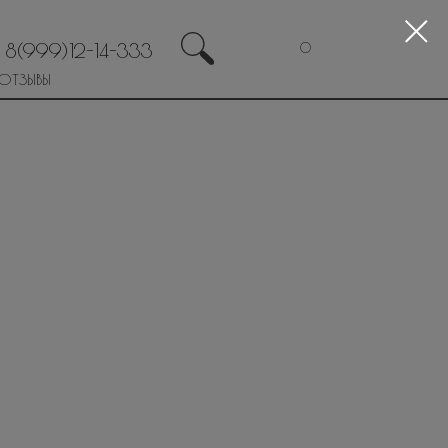
8(999)12-14-333
0
ОТЗЫВЫ