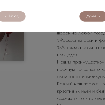
оригинальных и поисти
любых мероприятий.
← Назад
Далее →
У нас вы найдете:
✨Огромное количество
шаров на любой повод
✨Роскошные арки и фо
✨А также празднично
площадок.
Нашим преимуществом 
премиум качества, оп
сложности, индивидуал
Каждый наш проект — э
креативных идей и бе
создавать то, что вызы