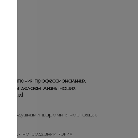
ая компания профессиональных
ьствием делаем жизнь наших
е и ярче!
ие воздушными шарами в настоящее
ируется на создании ярких,