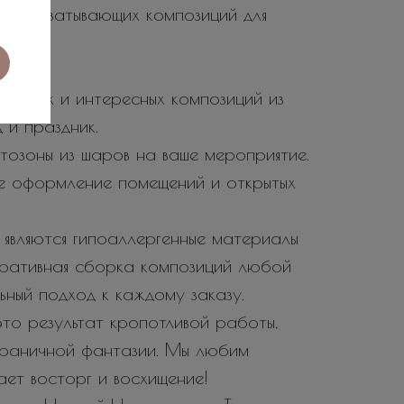
не захватывающих композиций для
 ярких и интересных композиций из
 и праздник.
тозоны из шаров на ваше мероприятие.
е оформление помещений и открытых
являются гипоаллергенные материалы
еративная сборка композиций любой
ьный подход к каждому заказу.
то результат кропотливой работы,
зграничной фантазии. Мы любим
вает восторг и восхищение!