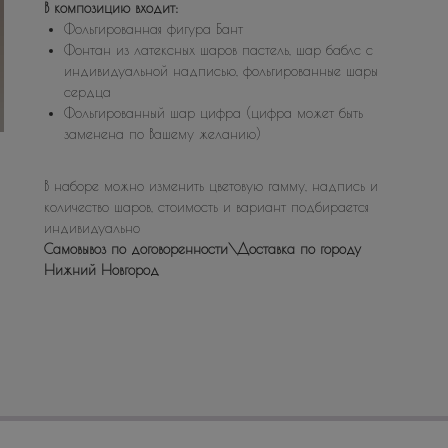
В композицию входит:
Фольгированная фигура Бант
Фонтан из латексных шаров пастель, шар баблс с
индивидуальной надписью, фольгированные шары
сердца
Фольгированный шар цифра (цифра может быть
заменена по Вашему желанию)
В наборе можно изменить цветовую гамму, надпись и
количество шаров, стоимость и вариант подбирается
индивидуально
Самовывоз по договоренности\Доставка по городу
Нижний Новгород