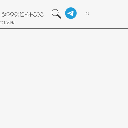
8(999)12-14-333
0
ОТЗЫВЫ