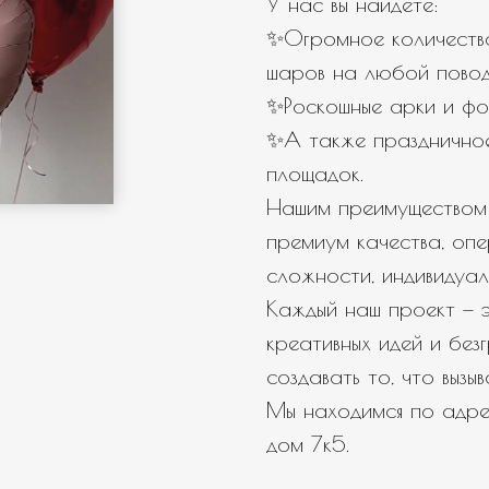
У нас вы найдете:
✨Огромное количество
шаров на любой повод
✨Роскошные арки и фо
✨А также празднично
площадок.
Нашим преимуществом 
премиум качества, оп
сложности, индивидуал
Каждый наш проект — э
креативных идей и бе
создавать то, что вызы
Мы находимся по адрес
дом 7к5.