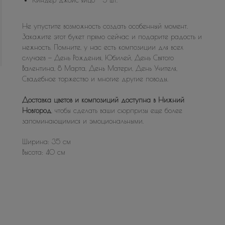
Не упустите возможность создать особенный момент.
Закажите этот букет прямо сейчас и подарите радость и
нежность. Помните, у нас есть композиции для всех
случаев — День Рождения, Юбилей, День Святого
Валентина, 8 Марта, День Матери, День Учителя,
Свадебное торжество и многие другие поводы.
Доставка цветов и композиций доступна в Нижний
Новгород
, чтобы сделать ваши сюрпризы еще более
запоминающимися и эмоциональными.
Ширина: 35 см
Высота: 40 см