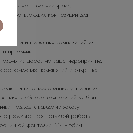
ируется на создании ярких,
не захватывающих композиций для
 ярких и интересных композиций из
 и праздник.
тозоны из шаров на ваше мероприятие.
е оформление помещений и открытых
являются гипоаллергенные материалы
еративная сборка композиций любой
ьный подход к каждому заказу.
то результат кропотливой работы,
зграничной фантазии. Мы любим