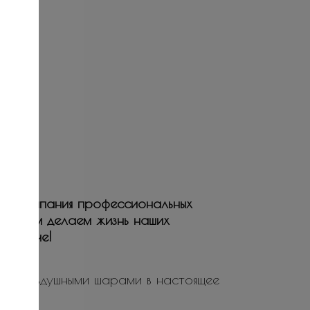
ая компания профессиональных
ьствием делаем жизнь наших
е и ярче!
ие воздушными шарами в настоящее