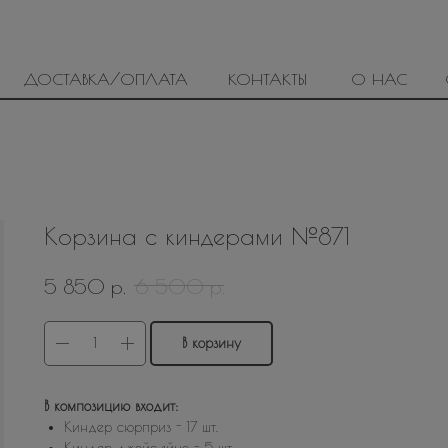
ДОСТАВКА/ОПЛАТА
КОНТАКТЫ
О НАС
Корзина с киндерами №871
р.
р.
5 850
6 500
В корзину
В композицию входит:
Киндер сюрприз - 17 шт.
Киндер джойс яйцо - 5 шт.