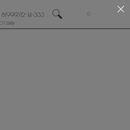
8(999)12-14-333
0
ОТЗЫВЫ