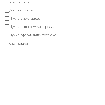
Гендер патти
Для настроения
Нужна связка шаров
Нужны шары с мульт героями
Нужно оформление/фотозона
Свой вариант
Набор из шаров №473 Фонтан из латексных
шаров с шарами баблс с декором и
стеклянным шаром
9 970
р.
В корзину
В композицию входит:
Стеклянный шар гигант с индивидуальной надписью на ленте