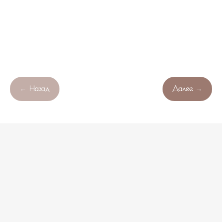
← Назад
Далее →
Продолжая работу с сайтом , вы соглашаетесь с обработкой
Свяжитесь с нами!
OK
файлов cookie вашего браузера.
НЕ НАШЛИ ПОДХОДЯЩИЙ ВАРИАНТ?