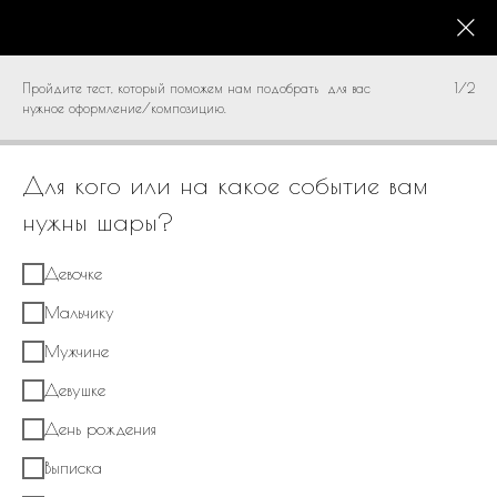
КАТАЛОГ
0
Пройдите тест, который поможем нам подобрать для вас
1/2
нужное оформление/композицию.
Для кого или на какое событие вам
нужны шары?
Девочке
Мальчику
Мужчине
Девушке
День рождения
Выписка