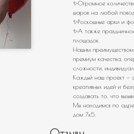
✨Огромное количество
← Назад
Далее →
шаров на любой повод
✨Роскошные арки и фо
✨А также празднично
площадок.
Нашим преимуществом 
премиум качества, оп
сложности, индивидуал
Каждый наш проект — э
креативных идей и бе
создавать то, что вызы
Мы находимся по адрес
дом 7к5.
Отзывы