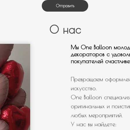
Мужчине
Отправить
Девушке
День рождения
О нас
Выписка
Гендер патти
Мы One Balloon молод
Для настроения
декораторов с удовол
покупателей счастливе
Нужна связка шаров
Нужны шары с мульт героями
Превращаем оформлен
Нужно оформление/фотозона
искусство.
Свой вариант
One Balloon специализ
оригинальных и поисти
любых мероприятий.
У нас вы найдете: