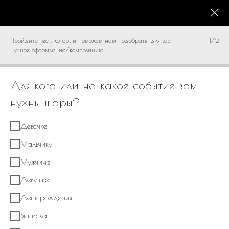
КАТАЛОГ
0
Пройдите тест, который поможем нам подобрать для вас
1/2
нужное оформление/композицию.
Для кого или на какое событие вам
нужны шары?
Девочке
Мальчику
Мужчине
Девушке
День рождения
Выписка