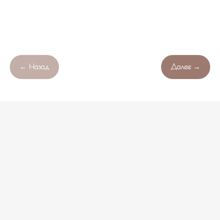
← Назад
Далее →
Продолжая работу с сайтом , вы соглашаетесь с обработкой
OK
Свяжитесь с нами!
файлов cookie вашего браузера.
НЕ НАШЛИ ПОДХОДЯЩИЙ ВАРИАНТ?
оставьте ваши данные и мы подберем уникальную
композицию под ваш бюджет