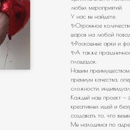
любых мероприятий.
У нас вы найдете:
← Назад
Далее →
✨Огромное количество
шаров на любой повод
✨Роскошные арки и фо
✨А также празднично
площадок.
Нашим преимуществом 
премиум качества, оп
сложности, индивидуал
Каждый наш проект — э
креативных идей и бе
создавать то, что вызы
Мы находимся по адрес