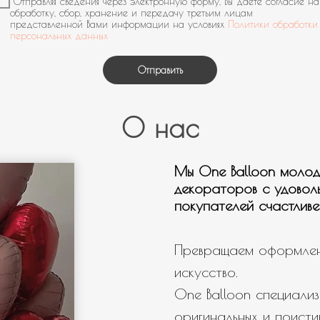
*Отправляя сведения через электронную форму, Вы даете согласие на
Мальчику
обработку, сбор, хранение и передачу третьим лицам
представленной Вами информации на условиях
Политики обработки
Мужчине
персональных данных
Девушке
Отправить
День рождения
Выписка
О нас
Гендер патти
Для настроения
Мы One Balloon молод
Нужна связка шаров
декораторов с удовол
покупателей счастливе
Нужны шары с мульт героями
Нужно оформление/фотозона
Превращаем оформлен
Свой вариант
искусство.
One Balloon специализ
оригинальных и поисти