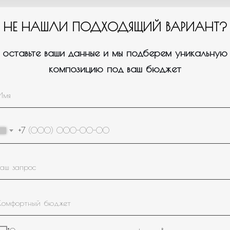
НЕ НАШЛИ ПОДХОДЯЩИЙ ВАРИАНТ?
оставьте ваши данные и мы подберем уникальную
композицию под ваш бюджет
Пройдите тест, который поможем нам подобрать для вас
1
нужное оформление/композицию.
+7
Для кого или на какое событие вам
нужны шары?
Девочке