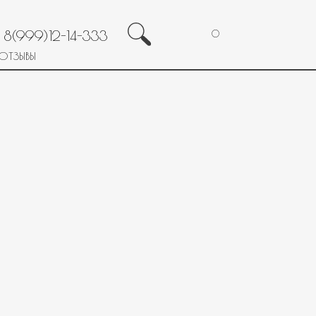
8(999)12-14-333
0
ОТЗЫВЫ