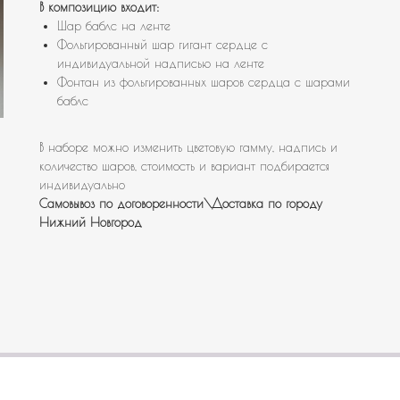
В композицию входит:
Шар баблс на ленте
Фольгированный шар гигант сердце с
индивидуальной надписью на ленте
Фонтан из фольгированных шаров сердца с шарами
баблс
В наборе можно изменить цветовую гамму, надпись и
количество шаров, стоимость и вариант подбирается
индивидуально
Самовывоз по договоренности\Доставка по городу
Нижний Новгород