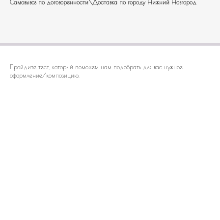
Самовывоз по договоренности\Доставка по городу Нижний Новгород
Пройдите тест, который поможем нам подобрать для вас нужное
оформление/композицию.