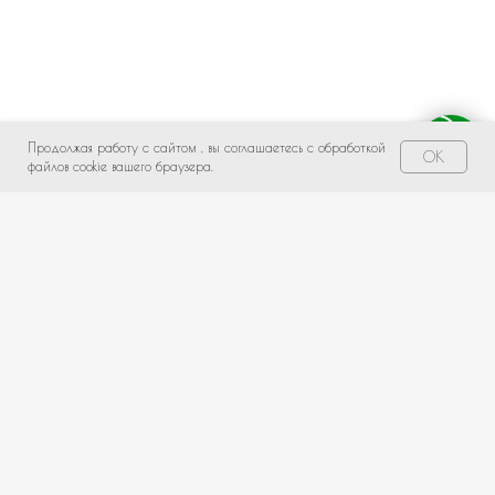
Продолжая работу с сайтом , вы соглашаетесь с обработкой
Свяжитесь с нами!
OK
файлов cookie вашего браузера.
НЕ НАШЛИ ПОДХОДЯЩИЙ ВАРИАНТ?
оставьте ваши данные и мы подберем уникальную
композицию под ваш бюджет