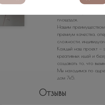
✨Роскошные арки и фо
✨А также празднично
площадок.
Нашим преимуществом 
премиум качества, оп
сложности, индивидуал
Каждый наш проект — э
креативных идей и бе
создавать то, что вызы
Мы находимся по адрес
дом 7к5.
Отзывы