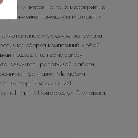
тозоны из шаров на ваше мероприятие.
е оформление помещений и открытых
являются гипоаллергенные материалы
еративная сборка композиций любой
ьный подход к каждому заказу.
то результат кропотливой работы,
зграничной фантазии. Мы любим
вает восторг и восхищение!
у: г. Нижний Новгород, ул. Тимирязева,