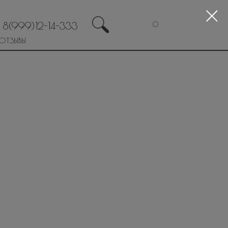
8(999)12-14-333
0
ОТЗЫВЫ