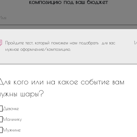
композицию под ваш бюджет
+7
Пройдите тест, который поможем нам подобрать для вас
1
нужное оформление/композицию.
Для кого или на какое событие вам
нужны шары?
*Отправляя сведения через электронную форму, Вы даете согласие на
обработку, сбор, хранение и передачу третьим лицам
Девочке
представленной Вами информации на условиях
Политики обработки
персональных данных
Мальчику
Отправить
Мужчине