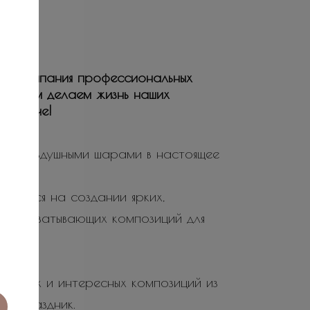
ая компания профессиональных
ьствием делаем жизнь наших
е и ярче!
ие воздушными шарами в настоящее
ируется на создании ярких,
не захватывающих композиций для
 ярких и интересных композиций из
 и праздник.