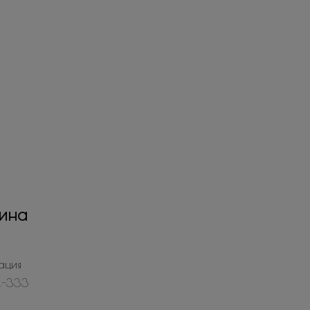
ина
ация
4-333