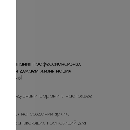
ая компания профессиональных
ьствием делаем жизнь наших
е и ярче!
ие воздушными шарами в настоящее
ируется на создании ярких,
не захватывающих композиций для