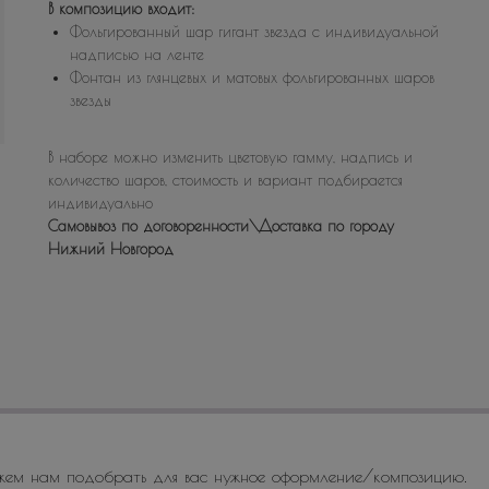
В композицию входит:
Фольгированный шар гигант звезда с индивидуальной
надписью на ленте
Фонтан из глянцевых и матовых фольгированных шаров
звезды
В наборе можно изменить цветовую гамму, надпись и
количество шаров, стоимость и вариант подбирается
индивидуально
Самовывоз по договоренности\Доставка по городу
Нижний Новгород
жем нам подобрать для вас нужное оформление/композицию.