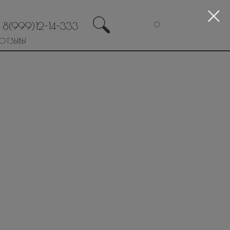
8(999)12-14-333
0
ОТЗЫВЫ