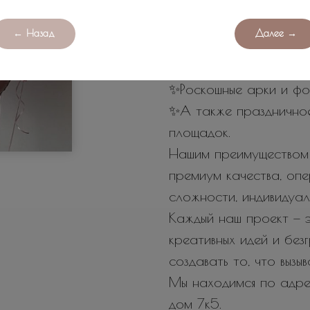
любых мероприятий.
У нас вы найдете:
← Назад
Далее →
✨Огромное количество
шаров на любой повод
✨Роскошные арки и фо
✨А также празднично
площадок.
Нашим преимуществом 
премиум качества, оп
сложности, индивидуал
Каждый наш проект — э
креативных идей и бе
создавать то, что вызы
Мы находимся по адрес
дом 7к5.