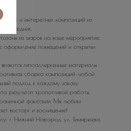
 ярких и интересных композиций из
 и праздник.
тозоны из шаров на ваше мероприятие.
е оформление помещений и открытых
являются гипоаллергенные материалы
еративная сборка композиций любой
ьный подход к каждому заказу.
то результат кропотливой работы,
зграничной фантазии. Мы любим
вает восторг и восхищение!
у: г. Нижний Новгород, ул. Тимирязева,