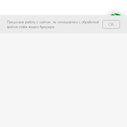
Продолжая работу с сайтом , вы соглашаетесь с обработкой
Свяжитесь с нами!
OK
файлов cookie вашего браузера.
НЕ НАШЛИ ПОДХОДЯЩИЙ ВАРИАНТ?
оставьте ваши данные и мы подберем уникальную
композицию под ваш бюджет
+7