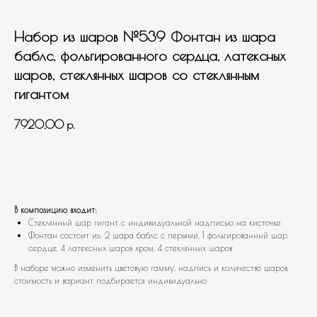
Набор из шаров №539 Фонтан из шара
баблс, фольгированного сердца, латексных
шаров, стеклянных шаров со стеклянным
гигантом
7920,00
р.
В корзину
В композицию входит:
Стеклянный шар гигант с индивидуальной надписью на кисточке
Фонтан состоит из: 2 шара баблс с перьями, 1 фольгированный шар
сердце, 4 латексных шаров хром, 4 стеклянных шаров
В наборе можно изменить цветовую гамму, надпись и количество шаров,
стоимость и вариант подбирается индивидуально