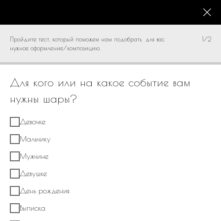
КАТАЛОГ
0
Пройдите тест, который поможем нам подобрать для вас
1/2
нужное оформление/композицию.
Для кого или на какое событие вам
нужны шары?
Девочке
Мальчику
Мужчине
Девушке
День рождения
Выписка