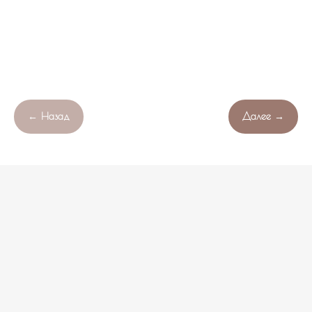
← Назад
Далее →
Продолжая работу с сайтом , вы соглашаетесь с обработкой
Свяжитесь с нами!
OK
файлов cookie вашего браузера.
НЕ НАШЛИ ПОДХОДЯЩИЙ ВАРИАНТ?
оставьте ваши данные и мы подберем уникальную