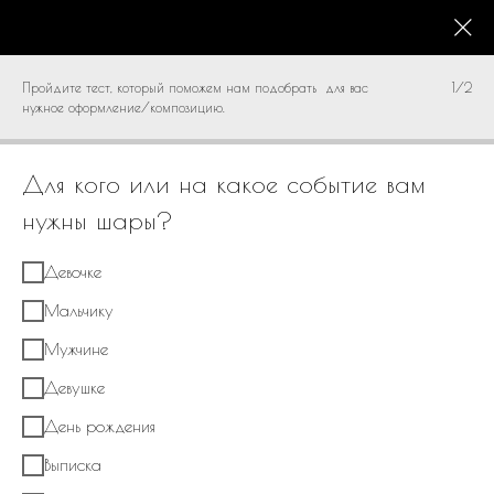
КАТАЛОГ
0
Пройдите тест, который поможем нам подобрать для вас
1/2
нужное оформление/композицию.
Для кого или на какое событие вам
нужны шары?
Девочке
Мальчику
Мужчине
Девушке
День рождения
Выписка