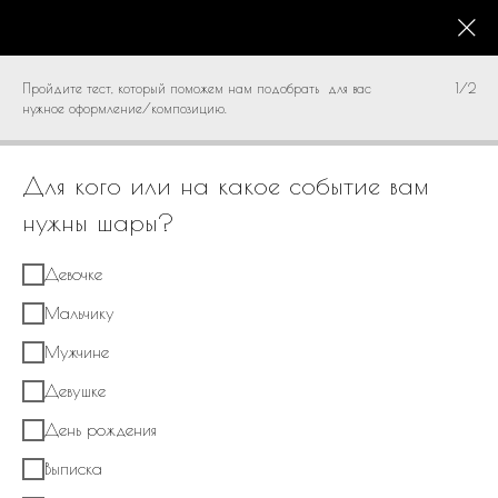
КАТАЛОГ
0
Пройдите тест, который поможем нам подобрать для вас
1/2
нужное оформление/композицию.
Для кого или на какое событие вам
нужны шары?
Девочке
Мальчику
Мужчине
Девушке
День рождения
Выписка