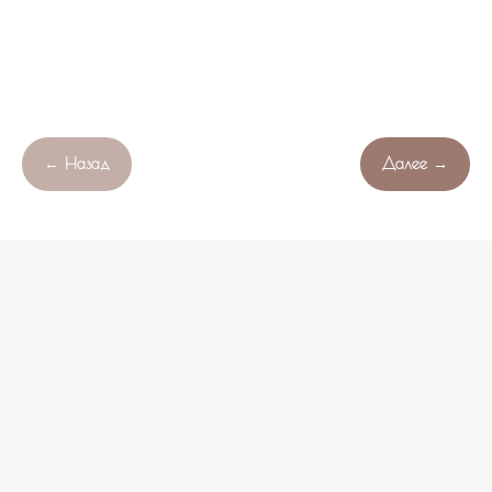
← Назад
Далее →
Продолжая работу с сайтом , вы соглашаетесь с обработкой
Свяжитесь с нами!
OK
файлов cookie вашего браузера.
НЕ НАШЛИ ПОДХОДЯЩИЙ ВАРИАНТ?
оставьте ваши данные и мы подберем уникальную
композицию под ваш бюджет