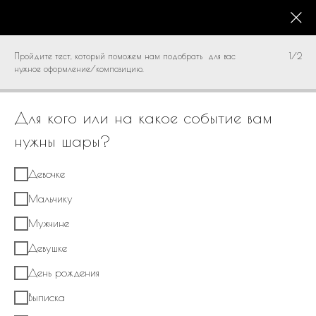
КАТАЛОГ
0
Пройдите тест, который поможем нам подобрать для вас
1/2
нужное оформление/композицию.
Для кого или на какое событие вам
нужны шары?
Девочке
Мальчику
Мужчине
Девушке
День рождения
Выписка