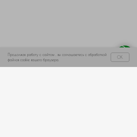
← Назад
Далее →
Продолжая работу с сайтом , вы соглашаетесь с обработкой
Свяжитесь с нами!
OK
файлов cookie вашего браузера.
НЕ НАШЛИ ПОДХОДЯЩИЙ ВАРИАНТ?
оставьте ваши данные и мы подберем уникальную
композицию под ваш бюджет