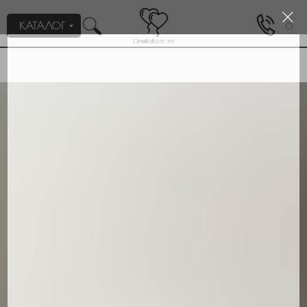
КАТАЛОГ
0
Пройдите тест, который поможем нам подобрать для вас
1/2
нужное оформление/композицию.
Для кого или на какое событие вам
нужны шары?
Девочке
Мальчику
Мужчине
Девушке
День рождения
Выписка