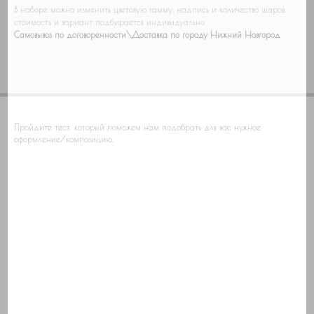
В наборе можно изменить цветовую гамму, надпись и количество шаров,
стоимость и вариант подбирается индивидуально
Самовывоз по договоренности\Доставка по городу Нижний Новгород
Пройдите тест, который поможем нам подобрать для вас нужное
оформление/композицию.