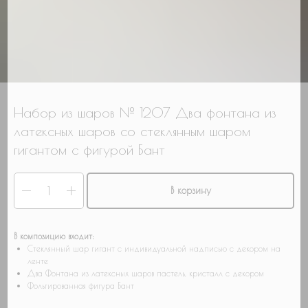
Гендер патти
Для настроения
Нужна связка шаров
Нужны шары с мульт героями
Нужно оформление/фотозона
Набор из шаров № 1207 Два фонтана из
Свой вариант
латексных шаров со стеклянным шаром
гигантом с фигурой Бант
В корзину
В композицию входит:
Стеклянный шар гигант с индивидуальной надписью с декором на
ленте
Два Фонтана из латексных шаров пастель, кристалл с декором
Фольгированная фигура Бант