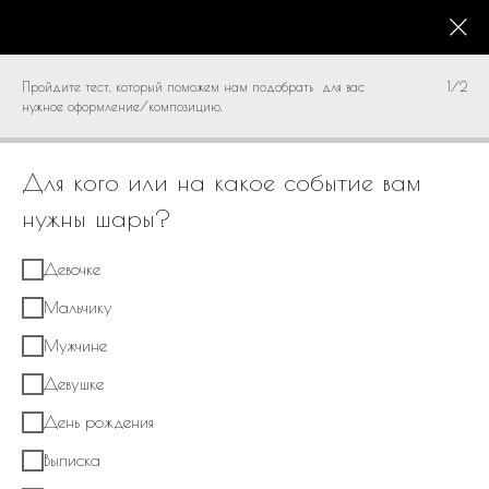
КАТАЛОГ
0
Пройдите тест, который поможем нам подобрать для вас
1/2
нужное оформление/композицию.
Для кого или на какое событие вам
нужны шары?
Девочке
Мальчику
Мужчине
Девушке
День рождения
Выписка