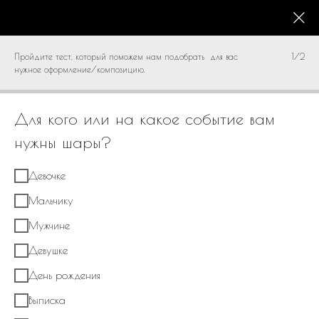
КАТАЛОГ
0
Пройдите тест, который поможем нам подобрать для вас
1/2
нужное оформление/композицию.
Для кого или на какое событие вам
нужны шары?
Девочке
Мальчику
Мужчине
Девушке
День рождения
Выписка