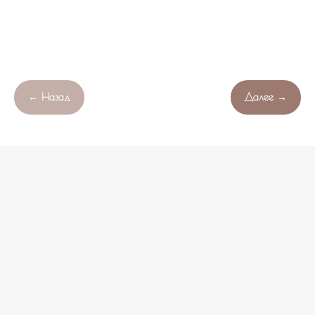
← Назад
Далее →
Продолжая работу с сайтом , вы соглашаетесь с обработкой
Свяжитесь с нами!
OK
файлов cookie вашего браузера.
НЕ НАШЛИ ПОДХОДЯЩИЙ ВАРИАНТ?
оставьте ваши данные и мы подберем уникальную
композицию под ваш бюджет