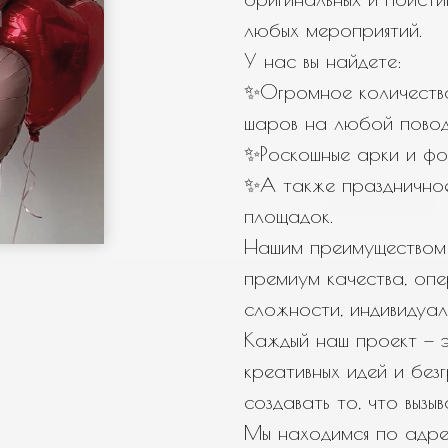
любых мероприятий.
У нас вы найдете:
← Назад
Далее →
✨Огромное количество
шаров на любой повод
✨Роскошные арки и фо
✨А также празднично
площадок.
Нашим преимуществом 
премиум качества, оп
сложности, индивидуал
Каждый наш проект — э
креативных идей и бе
создавать то, что вызы
Мы находимся по адрес