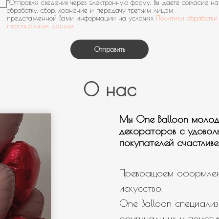
*Отправляя сведения через электронную форму, Вы даете согласие на
Мальчику
обработку, сбор, хранение и передачу третьим лицам
представленной Вами информации на условиях
Политики обработки
Мужчине
персональных данных
Девушке
Отправить
День рождения
Выписка
О нас
Гендер патти
Для настроения
Мы One Balloon молод
Нужна связка шаров
декораторов с удовол
Нужны шары с мульт героями
покупателей счастливе
Нужно оформление/фотозона
Превращаем оформлен
Свой вариант
искусство.
One Balloon специализ
оригинальных и поисти