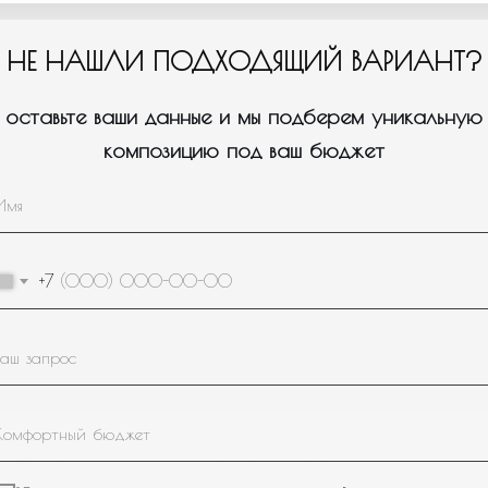
НЕ НАШЛИ ПОДХОДЯЩИЙ ВАРИАНТ?
оставьте ваши данные и мы подберем уникальную
композицию под ваш бюджет
Пройдите тест, который поможем нам подобрать для вас
1
нужное оформление/композицию.
+7
Для кого или на какое событие вам
нужны шары?
Девочке