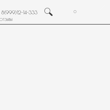
8(999)12-14-333
0
ОТЗЫВЫ