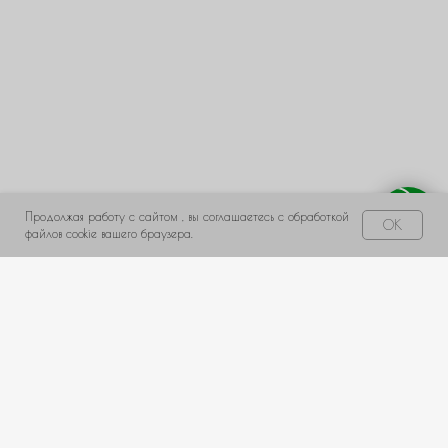
← Назад
Далее →
Продолжая работу с сайтом , вы соглашаетесь с обработкой
Свяжитесь с нами!
OK
файлов cookie вашего браузера.
НЕ НАШЛИ ПОДХОДЯЩИЙ ВАРИАНТ?