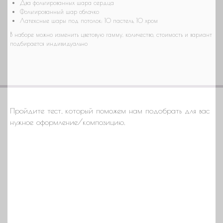
Два фольгированных шара сердца
Фольгированный шар облачко
Латексные шары под потолок: 10 пастель, 10 хром
В наборе можно изменить цветовую гамму, количество, стоимость и вариант
подбирается индивидуально
Пройдите тест, который поможем нам подобрать для вас
нужное оформление/композицию.