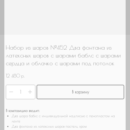
Гендер патти
Для настроения
Нужна связка шаров
Нужны шары с мульт героями
Нужно оформление/фотозона
Набор из шаров №452 Два фонтана из
Свой вариант
латексных шаров с шарами баблс с шарами
сердца и облачко с шарами под потолок
12 480
р.
В корзину
В композицию входит:
Два шара баблс с индивидуальной надписью с пенопластом на
ленте
Два фонтана из латексных шаров пастель, хром