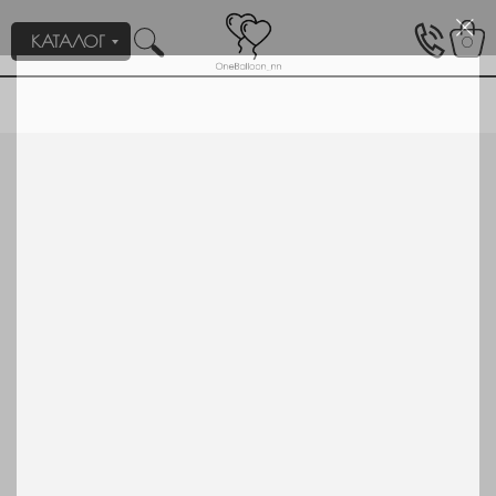
КАТАЛОГ
0
Пройдите тест, который поможем нам подобрать для вас
1/2
нужное оформление/композицию.
Для кого или на какое событие вам
нужны шары?
Девочке
Мальчику
Мужчине
Девушке
День рождения
Выписка