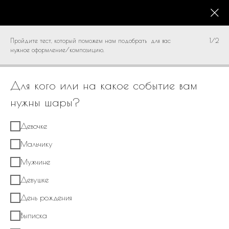
КАТАЛОГ
0
Пройдите тест, который поможем нам подобрать для вас
1/2
нужное оформление/композицию.
Для кого или на какое событие вам
нужны шары?
Девочке
Мальчику
Мужчине
Девушке
День рождения
Выписка