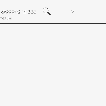
8(999)12-14-333
0
ОТЗЫВЫ