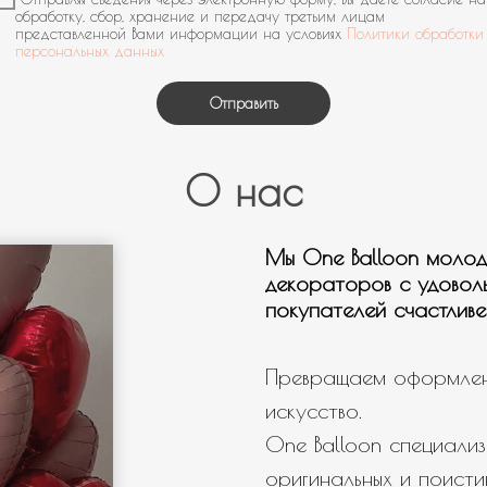
Мальчику
обработку, сбор, хранение и передачу третьим лицам
представленной Вами информации на условиях
Политики обработки
Мужчине
персональных данных
Девушке
Отправить
День рождения
Выписка
О нас
Гендер патти
Для настроения
Мы One Balloon молод
Нужна связка шаров
декораторов с удовол
покупателей счастливе
Нужны шары с мульт героями
Нужно оформление/фотозона
Превращаем оформлен
Свой вариант
искусство.
One Balloon специализ
оригинальных и поисти