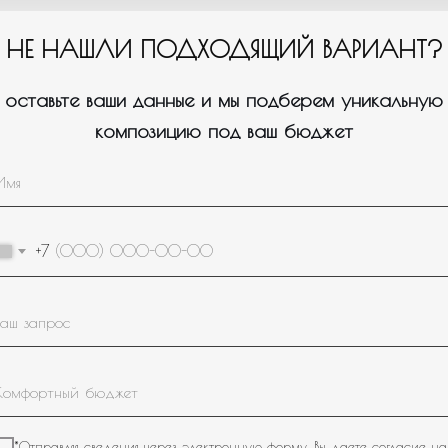
НЕ НАШЛИ ПОДХОДЯЩИЙ ВАРИАНТ?
оставьте ваши данные и мы подберем уникальную
композицию под ваш бюджет
Пройдите тест, который поможем нам подобрать для вас
1
нужное оформление/композицию.
+7
Для кого или на какое событие вам
нужны шары?
Девочке
*Отправляя сведения через электронную форму, Вы даете согласие на