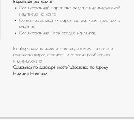
В композицию входит:
Фольгированный шар гигант звезда с индивидуальной
надписью на ленте
Фонтан из латексных шаров пастель, хром, кристалл с
конфетти
Фольгированные шары сердца на лентах
В наборе можно изменить цветовую гамму, надпись и
количество шаров, стоимость и вариант подбирается
индивидуально
Самовывоз по договоренности\Доставка по городу
Нижний Новгород