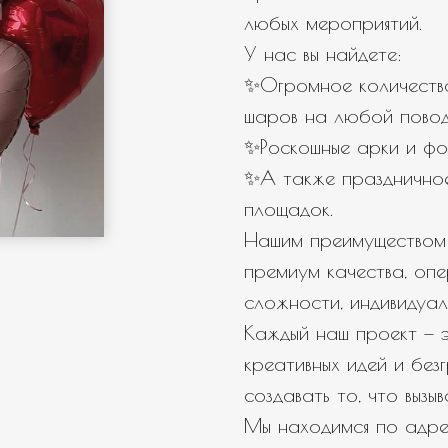
любых мероприятий.
У нас вы найдете:
← Назад
Далее →
✨Огромное количество
шаров на любой повод
✨Роскошные арки и фо
✨А также празднично
площадок.
Нашим преимуществом 
премиум качества, оп
сложности, индивидуал
Каждый наш проект — э
креативных идей и бе
создавать то, что вызы
Мы находимся по адрес