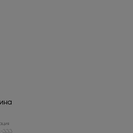
ина
ация
4-333