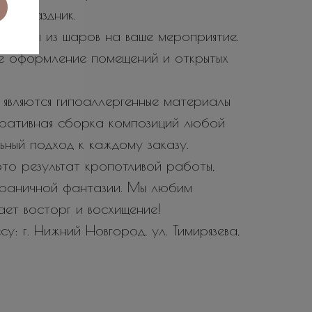
 и праздник.
тозоны из шаров на ваше мероприятие.
е оформление помещений и открытых
являются гипоаллергенные материалы
еративная сборка композиций любой
ьный подход к каждому заказу.
то результат кропотливой работы,
зграничной фантазии. Мы любим
вает восторг и восхищение!
у: г. Нижний Новгород, ул. Тимирязева,