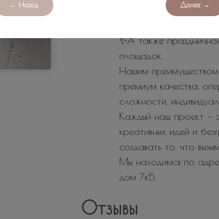
← Назад
Далее →
шаров на любой повод
✨Роскошные арки и фо
✨А также празднично
площадок.
Нашим преимуществом 
премиум качества, оп
сложности, индивидуал
Каждый наш проект — э
креативных идей и бе
создавать то, что вызы
Мы находимся по адрес
дом 7к5.
Отзывы