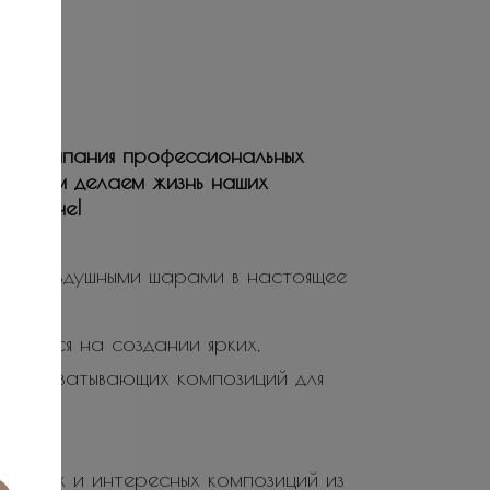
ая компания профессиональных
ьствием делаем жизнь наших
е и ярче!
ие воздушными шарами в настоящее
ируется на создании ярких,
не захватывающих композиций для
 ярких и интересных композиций из