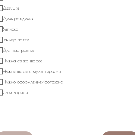
Девушке
День рождения
О нас
Выписка
Гендер патти
Мы One Balloon молод
декораторов с удовол
Для настроения
покупателей счастливе
Нужна связка шаров
Нужны шары с мульт героями
Превращаем оформлен
Нужно оформление/фотозона
искусство.
Свой вариант
One Balloon специализ
оригинальных и поисти
любых мероприятий.
У нас вы найдете:
✨Огромное количество