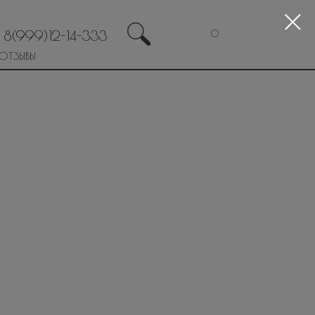
8(999)12-14-333
0
ОТЗЫВЫ