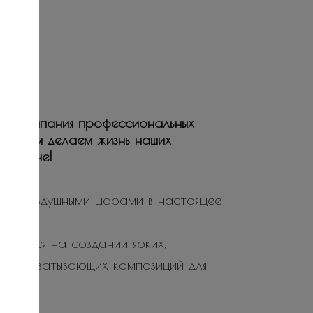
ая компания профессиональных
ьствием делаем жизнь наших
е и ярче!
ие воздушными шарами в настоящее
ируется на создании ярких,
не захватывающих композиций для