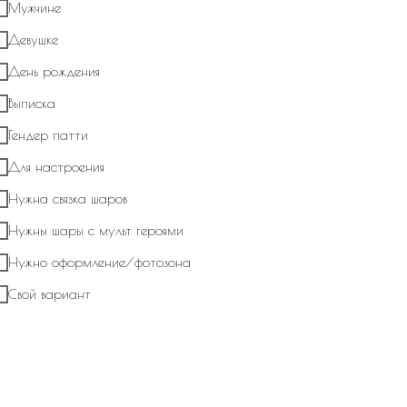
Мужчине
Отправить
Девушке
День рождения
О нас
Выписка
Гендер патти
Мы One Balloon молод
Для настроения
декораторов с удовол
Нужна связка шаров
покупателей счастливе
Нужны шары с мульт героями
Превращаем оформлен
Нужно оформление/фотозона
искусство.
Свой вариант
One Balloon специализ
оригинальных и поисти
любых мероприятий.
У нас вы найдете: