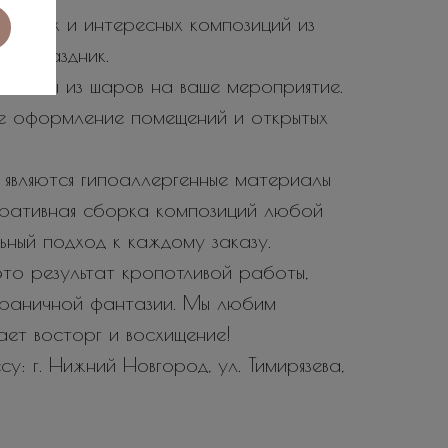
 ярких и интересных композиций из
 и праздник.
тозоны из шаров на ваше мероприятие.
е оформление помещений и открытых
являются гипоаллергенные материалы
еративная сборка композиций любой
ьный подход к каждому заказу.
то результат кропотливой работы,
зграничной фантазии. Мы любим
вает восторг и восхищение!
у: г. Нижний Новгород, ул. Тимирязева,