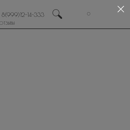
8(999)12-14-333
0
ОТЗЫВЫ