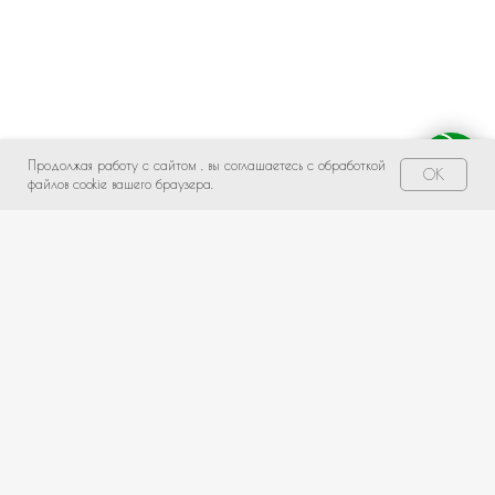
Продолжая работу с сайтом , вы соглашаетесь с обработкой
Свяжитесь с нами!
OK
файлов cookie вашего браузера.
НЕ НАШЛИ ПОДХОДЯЩИЙ ВАРИАНТ?
оставьте ваши данные и мы подберем уникальную
композицию под ваш бюджет