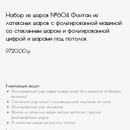
Набор из шаров №604 Фонтан из
латексных шаров с фольгированной машиной
со стеклянным шаром и фольгированной
цифрой и шарами под потолок
9720,00
р.
В корзину
В композицию входит:
Фольгированный шар цифра (цифра может быть заменена по Вашему
желанию)
Стеклянный шар гигант с индивидуальной надписью на ленте
Фольгированный шар экскаватор
Фонтан из латексных шаров пастель, металлик с круглым
фольгированным шаром
19 латексных шаров пастель под потолок