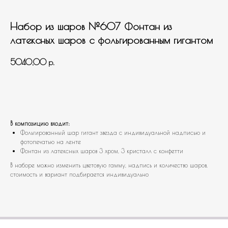
Набор из шаров №607 Фонтан из
латексных шаров с фольгированным гигантом
5040,00
р.
В корзину
В композицию входит:
Фольгированный шар гигант звезда с индивидуальной надписью и
фотопечатью на ленте
Фонтан из латексных шаров 3 хром, 3 кристалл с конфетти
В наборе можно изменить цветовую гамму, надпись и количество шаров,
стоимость и вариант подбирается индивидуально