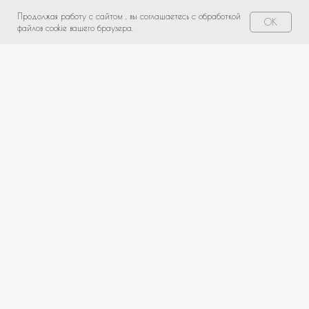
Продолжая работу с сайтом , вы соглашаетесь с обработкой
Свяжитесь с нами!
OK
файлов cookie вашего браузера.
НЕ НАШЛИ ПОДХОДЯЩИЙ ВАРИАНТ?
оставьте ваши данные и мы подберем уникальную
композицию под ваш бюджет
+7