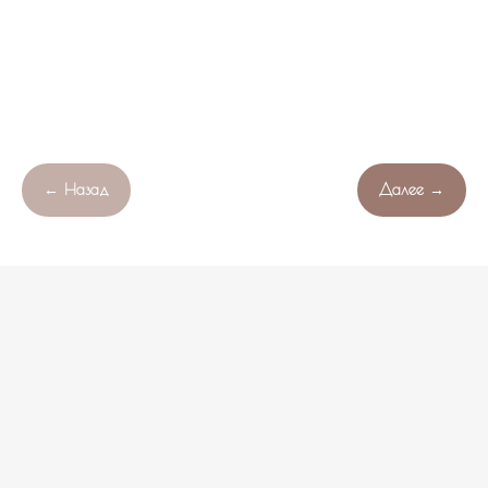
← Назад
Далее →
Продолжая работу с сайтом , вы соглашаетесь с обработкой
Свяжитесь с нами!
OK
файлов cookie вашего браузера.
НЕ НАШЛИ ПОДХОДЯЩИЙ ВАРИАНТ?
оставьте ваши данные и мы подберем уникальную