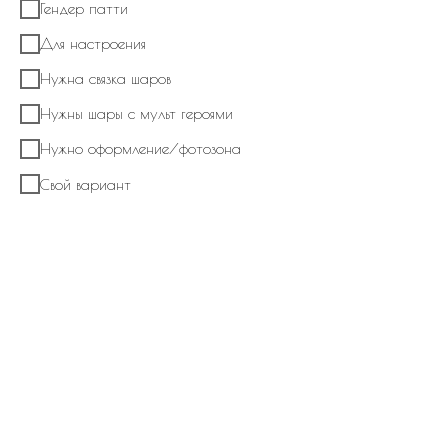
Гендер патти
Для настроения
Нужна связка шаров
Нужны шары с мульт героями
Нужно оформление/фотозона
Свой вариант
Набор из шаров № 836 Фонтан из
латексных шаров с шаром цифра и шарами
под потолок
В корзину
В композицию входит:
Фольгированный шар цифра (цифра может быть заменена по Вашему
желанию)
Фонтан из латексных шаров хром, кристалл с конфетти с