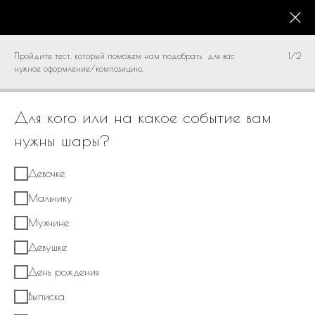
КАТАЛОГ
0
Пройдите тест, который поможем нам подобрать для вас
1/2
нужное оформление/композицию.
Для кого или на какое событие вам
нужны шары?
Девочке
Мальчику
Мужчине
Девушке
День рождения
Выписка