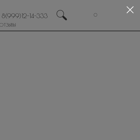
8(999)12-14-333
0
ОТЗЫВЫ