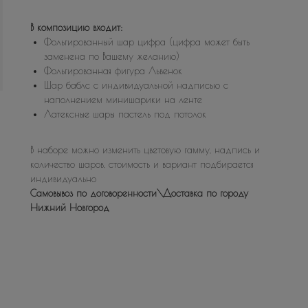
В композицию входит:
Фольгированный шар цифра (цифра может быть
заменена по Вашему желанию)
Фольгированная фигура Львенок
Шар баблс с индивидуальной надписью с
наполнением минишарики на ленте
Латексные шары пастель под потолок
В наборе можно изменить цветовую гамму, надпись и
количество шаров, стоимость и вариант подбирается
индивидуально
Самовывоз по договоренности\Доставка по городу
Нижний Новгород