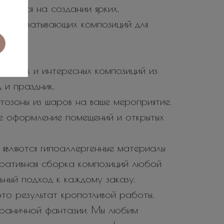
ируется на создании ярких,
не захватывающих композиций для
 ярких и интересных композиций из
 и праздник.
тозоны из шаров на ваше мероприятие.
е оформление помещений и открытых
являются гипоаллергенные материалы
еративная сборка композиций любой
ьный подход к каждому заказу.
то результат кропотливой работы,
зграничной фантазии. Мы любим