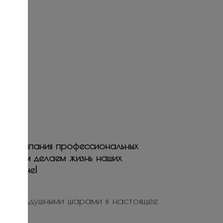
ая компания профессиональных
ьствием делаем жизнь наших
е и ярче!
ие воздушными шарами в настоящее