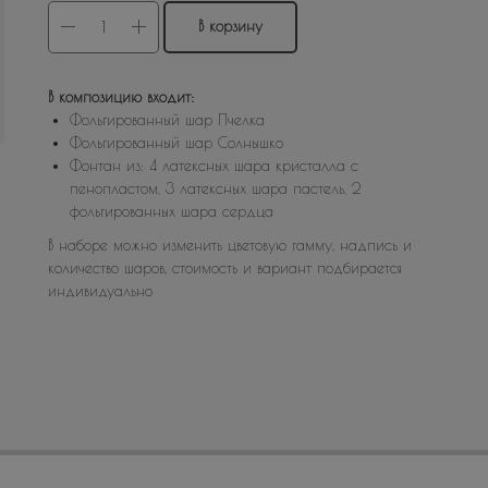
В корзину
В композицию входит:
Фольгированный шар Пчелка
Фольгированный шар Солнышко
Фонтан из: 4 латексных шара кристалла с
пенопластом, 3 латексных шара пастель, 2
фольгированных шара сердца
В наборе можно изменить цветовую гамму, надпись и
количество шаров, стоимость и вариант подбирается
индивидуально