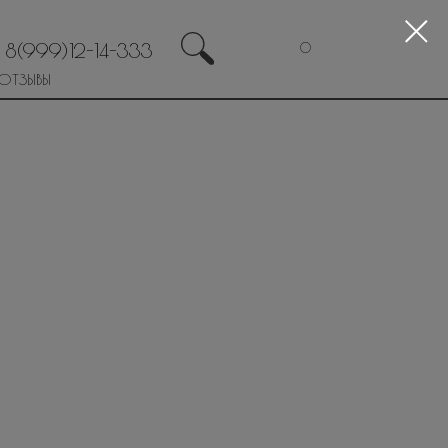
8(999)12-14-333
0
ОТЗЫВЫ