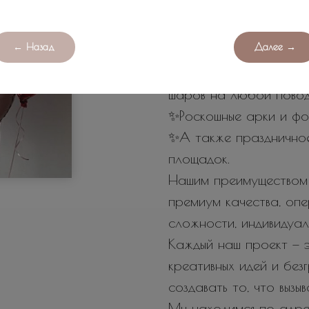
оригинальных и поисти
любых мероприятий.
← Назад
Далее →
У нас вы найдете:
✨Огромное количество
шаров на любой повод
✨Роскошные арки и фо
✨А также празднично
площадок.
Нашим преимуществом 
премиум качества, оп
сложности, индивидуал
Каждый наш проект — э
креативных идей и бе
создавать то, что вызы
Мы находимся по адрес