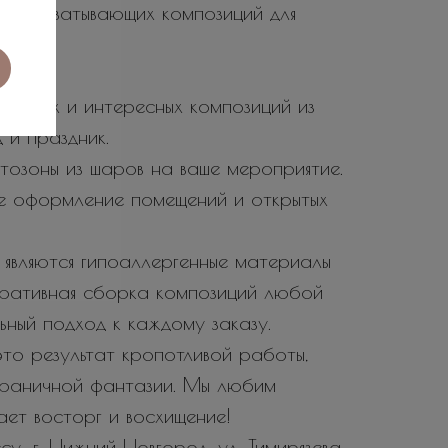
не захватывающих композиций для
 ярких и интересных композиций из
 и праздник.
тозоны из шаров на ваше мероприятие.
е оформление помещений и открытых
являются гипоаллергенные материалы
еративная сборка композиций любой
ьный подход к каждому заказу.
то результат кропотливой работы,
зграничной фантазии. Мы любим
вает восторг и восхищение!
у: г. Нижний Новгород, ул. Тимирязева,