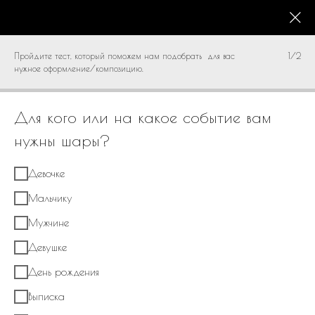
КАТАЛОГ
0
Пройдите тест, который поможем нам подобрать для вас
1/2
нужное оформление/композицию.
Для кого или на какое событие вам
нужны шары?
Девочке
Мальчику
Мужчине
Девушке
День рождения
Выписка