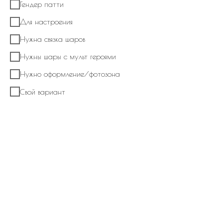
Гендер патти
Для настроения
Нужна связка шаров
Нужны шары с мульт героями
Нужно оформление/фотозона
Набор из шаров "TNT и пиксель"
Свой вариант
2 730
р.
В корзину
Связка состоит из латексных шаров типа пастель с рисунком,
фольгированных шаров в виде шара с надписью, куба с надписью и в виде
джойстика. Наполнение - гелий.