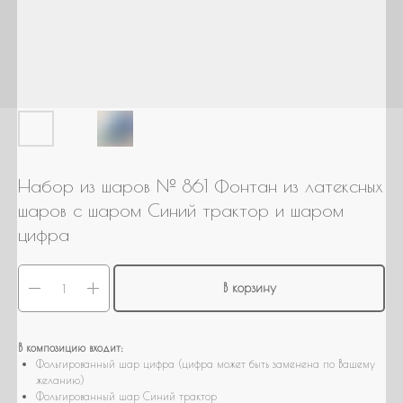
Гендер патти
Для настроения
Нужна связка шаров
Нужны шары с мульт героями
Нужно оформление/фотозона
Свой вариант
Набор из шаров № 861 Фонтан из латексных
шаров с шаром Синий трактор и шаром
цифра
В корзину
В композицию входит:
Фольгированный шар цифра (цифра может быть заменена по Вашему
желанию)
Фольгированный шар Синий трактор