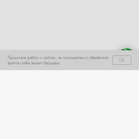
← Назад
Далее →
Продолжая работу с сайтом , вы соглашаетесь с обработкой
Свяжитесь с нами!
OK
файлов cookie вашего браузера.
НЕ НАШЛИ ПОДХОДЯЩИЙ ВАРИАНТ?
оставьте ваши данные и мы подберем уникальную
композицию под ваш бюджет