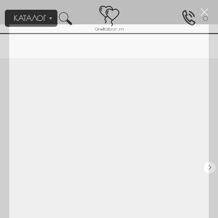
КАТАЛОГ
0
Пройдите тест, который поможем нам подобрать для вас
1/2
нужное оформление/композицию.
Для кого или на какое событие вам
нужны шары?
Девочке
Мальчику
Мужчине
Девушке
День рождения
Выписка