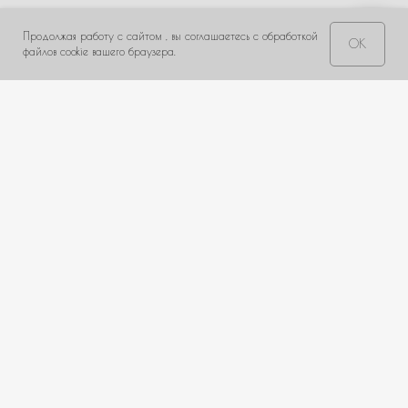
← Назад
Далее →
Продолжая работу с сайтом , вы соглашаетесь с обработкой
OK
Свяжитесь с нами!
файлов cookie вашего браузера.
НЕ НАШЛИ ПОДХОДЯЩИЙ ВАРИАНТ?
оставьте ваши данные и мы подберем уникальную
композицию под ваш бюджет
+7