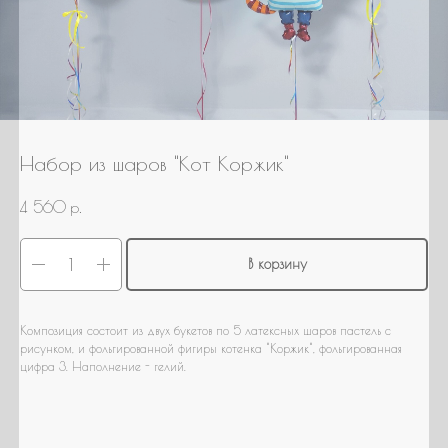
Гендер патти
Для настроения
Нужна связка шаров
Нужны шары с мульт героями
Нужно оформление/фотозона
Набор из шаров "Кот Коржик"
Свой вариант
4 560
р.
В корзину
Композиция состоит из двух букетов по 5 латексных шаров пастель с
рисунком, и фольгированной фигиры котенка "Коржик", фольгированная
цифра 3. Наполнение - гелий.