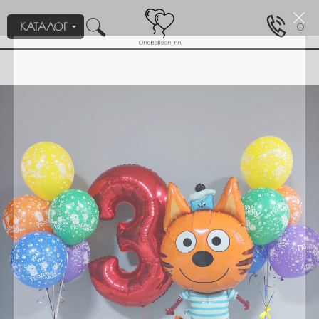
КАТАЛОГ
0
Пройдите тест, который поможем нам подобрать для вас
1/2
нужное оформление/композицию.
Для кого или на какое событие вам
нужны шары?
Девочке
Мальчику
Мужчине
Девушке
День рождения
Выписка