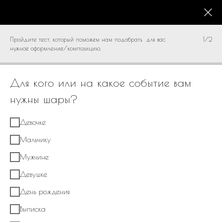
КАТАЛОГ
0
Пройдите тест, который поможем нам подобрать для вас
1/2
нужное оформление/композицию.
Для кого или на какое событие вам
нужны шары?
Девочке
Мальчику
Мужчине
Девушке
День рождения
Выписка