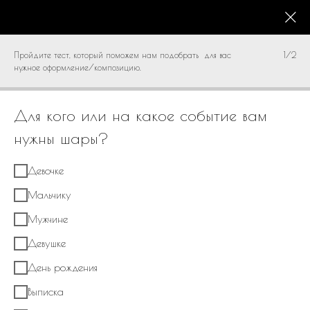
КАТАЛОГ
0
Пройдите тест, который поможем нам подобрать для вас
1/2
нужное оформление/композицию.
Для кого или на какое событие вам
нужны шары?
Девочке
Мальчику
Мужчине
Девушке
День рождения
Выписка