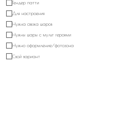
Гендер патти
Для настроения
Нужна связка шаров
Нужны шары с мульт героями
Нужно оформление/фотозона
Набор из шаров "Умная сова"
Свой вариант
4 500
р.
В корзину
Композиция состоит из двух букетов латексных шаров металлик,
фольгированных шаров в виде листика клена, карандаша и совы.
Наполнение - гелий