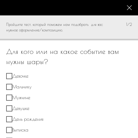
КАТАЛОГ
0
Пройдите тест, который поможем нам подобрать для вас
1/2
нужное оформление/композицию.
Для кого или на какое событие вам
нужны шары?
Девочке
Мальчику
Мужчине
Девушке
День рождения
Выписка