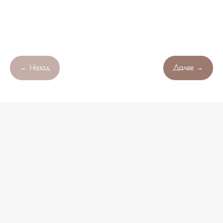
← Назад
Далее →
Продолжая работу с сайтом , вы соглашаетесь с обработкой
Свяжитесь с нами!
OK
файлов cookie вашего браузера.
НЕ НАШЛИ ПОДХОДЯЩИЙ ВАРИАНТ?
оставьте ваши данные и мы подберем уникальную
композицию под ваш бюджет