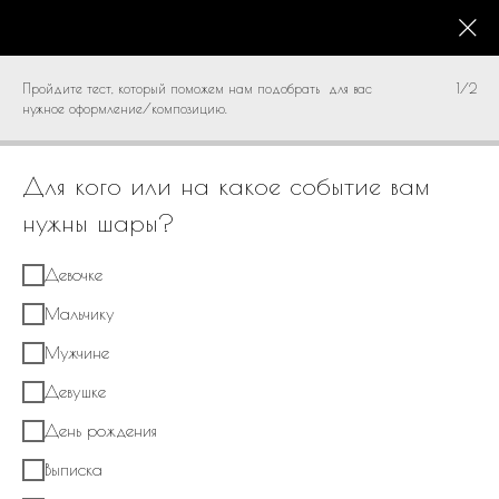
КАТАЛОГ
0
Пройдите тест, который поможем нам подобрать для вас
1/2
нужное оформление/композицию.
Для кого или на какое событие вам
нужны шары?
Девочке
Мальчику
Мужчине
Девушке
День рождения
Выписка