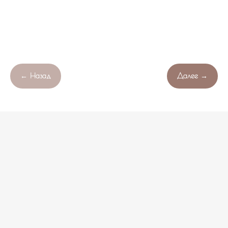
← Назад
Далее →
Продолжая работу с сайтом , вы соглашаетесь с обработкой
Свяжитесь с нами!
OK
файлов cookie вашего браузера.
НЕ НАШЛИ ПОДХОДЯЩИЙ ВАРИАНТ?
оставьте ваши данные и мы подберем уникальную
композицию под ваш бюджет