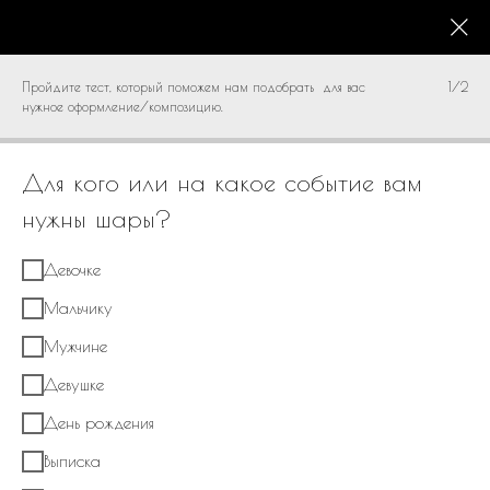
КАТАЛОГ
0
Пройдите тест, который поможем нам подобрать для вас
1/2
нужное оформление/композицию.
Для кого или на какое событие вам
нужны шары?
Девочке
Мальчику
Мужчине
Девушке
День рождения
Выписка