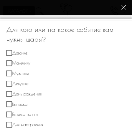
КАТАЛОГ
0
Пройдите тест, который поможем нам подобрать для вас
1/2
нужное оформление/композицию.
Для кого или на какое событие вам
нужны шары?
Девочке
Мальчику
Мужчине
Девушке
День рождения
Выписка