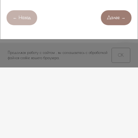
← Назад
Далее →
Продолжая работу с сайтом , вы соглашаетесь с обработкой
OK
Свяжитесь с нами!
файлов cookie вашего браузера.
НЕ НАШЛИ ПОДХОДЯЩИЙ ВАРИАНТ?
оставьте ваши данные и мы подберем уникальную
композицию под ваш бюджет