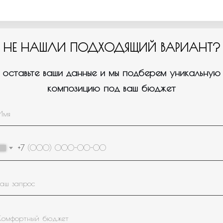
НЕ НАШЛИ ПОДХОДЯЩИЙ ВАРИАНТ?
оставьте ваши данные и мы подберем уникальную
композицию под ваш бюджет
Пройдите тест, который поможем нам подобрать для вас
1
нужное оформление/композицию.
+7
Для кого или на какое событие вам
нужны шары?
Девочке