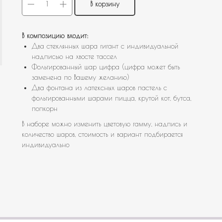
В корзину
В композицию входит:
Два стеклянных шара гигант с индивидуальной
надписью на хвосте тассел
Фольгированный шар цифра (цифра может быть
заменена по Вашему желанию)
Два фонтана из латексных шаров пастель с
фольгированными шарами пицца, крутой кот, бутса,
попкорн
В наборе можно изменить цветовую гамму, надпись и
количество шаров, стоимость и вариант подбирается
индивидуально