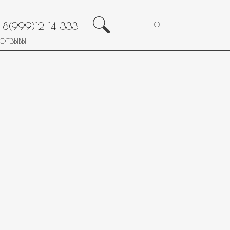
8(999)12-14-333
0
ОТЗЫВЫ