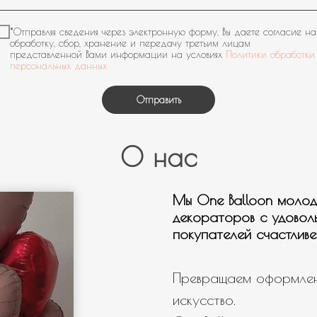
Мальчику
*Отправляя сведения через электронную форму, Вы даете согласие на
обработку, сбор, хранение и передачу третьим лицам
Мужчине
представленной Вами информации на условиях
Политики обработки
персональных данных
Девушке
День рождения
Отправить
Выписка
Гендер патти
О нас
Для настроения
Нужна связка шаров
Мы One Balloon молод
декораторов с удовол
Нужны шары с мульт героями
покупателей счастливе
Нужно оформление/фотозона
Свой вариант
Превращаем оформлен
искусство.