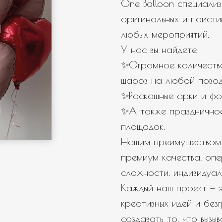
One Balloon специализ
оригинальных и поисти
любых мероприятий.
← Назад
Далее →
У нас вы найдете:
✨Огромное количество
шаров на любой повод
✨Роскошные арки и фо
✨А также празднично
площадок.
Нашим преимуществом 
премиум качества, оп
сложности, индивидуал
Каждый наш проект — э
креативных идей и бе
создавать то, что вызы