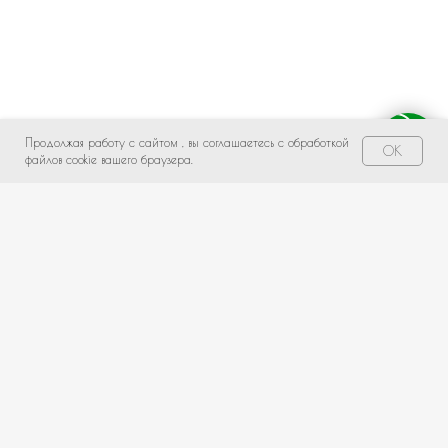
Продолжая работу с сайтом , вы соглашаетесь с обработкой
Свяжитесь с нами!
OK
файлов cookie вашего браузера.
НЕ НАШЛИ ПОДХОДЯЩИЙ ВАРИАНТ?
оставьте ваши данные и мы подберем уникальную
композицию под ваш бюджет