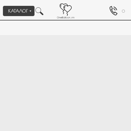
нужны шары?
КАТАЛОГ
0
Девочке
Мальчику
Мужчине
Девушке
День рождения
Выписка
Гендер патти
Для настроения
Нужна связка шаров
Нужны шары с мульт героями
Нужно оформление/фотозона
Свой вариант