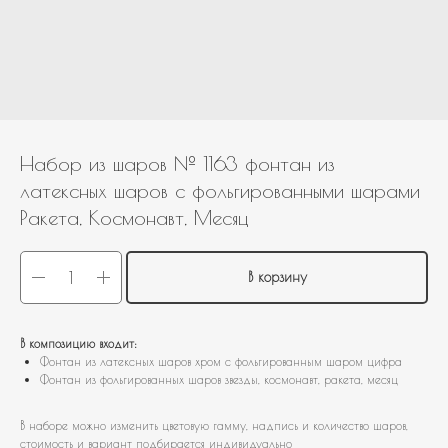
Набор из шаров № 1163 фонтан из
латексных шаров с фольгированными шарами
Ракета, Космонавт, Месяц
В корзину
В композицию входит:
Фонтан из латексных шаров хром с фольгированным шаром цифра
Фонтан из фольгированных шаров звезды, космонавт, ракета, месяц
В наборе можно изменить цветовую гамму, надпись и количество шаров,
стоимость и вариант подбирается индивидуально