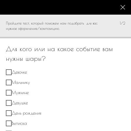
КАТАЛОГ
0
Пройдите тест, который поможем нам подобрать для вас
1/2
нужное оформление/композицию.
Для кого или на какое событие вам
нужны шары?
Девочке
Мальчику
Мужчине
Девушке
День рождения
Выписка