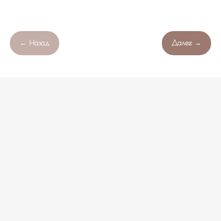
← Назад
Далее →
Продолжая работу с сайтом , вы соглашаетесь с обработкой
OK
Свяжитесь с нами!
файлов cookie вашего браузера.
НЕ НАШЛИ ПОДХОДЯЩИЙ ВАРИАНТ?
оставьте ваши данные и мы подберем уникальную
композицию под ваш бюджет