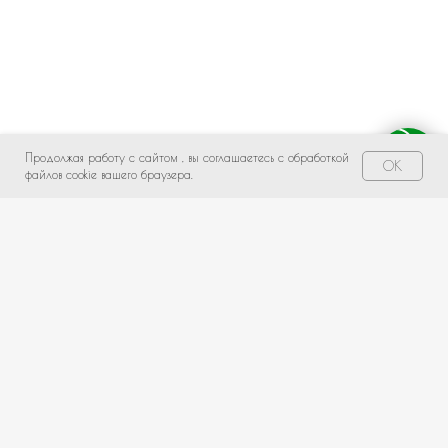
Продолжая работу с сайтом , вы соглашаетесь с обработкой
Свяжитесь с нами!
OK
файлов cookie вашего браузера.
НЕ НАШЛИ ПОДХОДЯЩИЙ ВАРИАНТ?
оставьте ваши данные и мы подберем уникальную
композицию под ваш бюджет