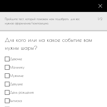
КАТАЛОГ
0
Пройдите тест, который поможем нам подобрать для вас
1/2
нужное оформление/композицию.
Для кого или на какое событие вам
нужны шары?
Девочке
Мальчику
Мужчине
Девушке
День рождения
Выписка