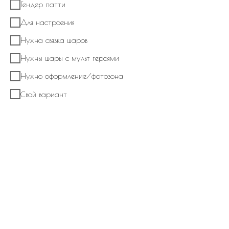
Гендер патти
Для настроения
Нужна связка шаров
Нужны шары с мульт героями
Нужно оформление/фотозона
Свой вариант
Набор из шаров № 804 Два фонтана из
латексных шаров с гендерным шаром
гигантом
В корзину
В композицию входит:
Гендерный шар гигант с надписью и наполнением (голубой/розовый)
на ленте
Два фонтана из латексных шаров пастель, хром, кристалл с конфетти