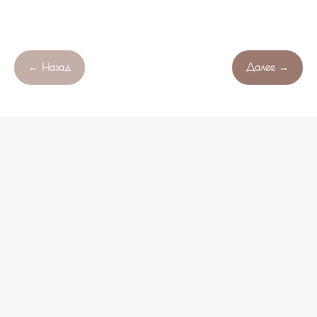
← Назад
Далее →
Продолжая работу с сайтом , вы соглашаетесь с обработкой
OK
Свяжитесь с нами!
файлов cookie вашего браузера.
НЕ НАШЛИ ПОДХОДЯЩИЙ ВАРИАНТ?
оставьте ваши данные и мы подберем уникальную
композицию под ваш бюджет