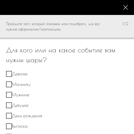
КАТАЛОГ
0
Пройдите тест, который поможем нам подобрать для вас
1/2
нужное оформление/композицию.
Для кого или на какое событие вам
нужны шары?
Девочке
Мальчику
Мужчине
Девушке
День рождения
Выписка