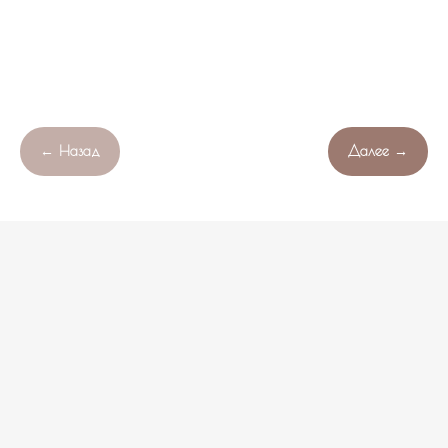
← Назад
Далее →
Продолжая работу с сайтом , вы соглашаетесь с обработкой
Свяжитесь с нами!
OK
файлов cookie вашего браузера.
НЕ НАШЛИ ПОДХОДЯЩИЙ ВАРИАНТ?
оставьте ваши данные и мы подберем уникальную
композицию под ваш бюджет