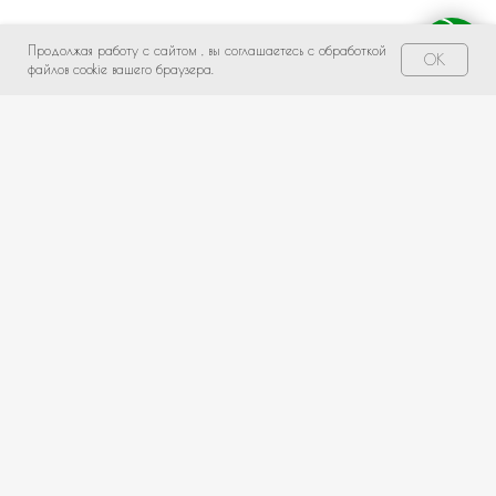
Продолжая работу с сайтом , вы соглашаетесь с обработкой
Свяжитесь с нами!
OK
файлов cookie вашего браузера.
НЕ НАШЛИ ПОДХОДЯЩИЙ ВАРИАНТ?
оставьте ваши данные и мы подберем уникальную
композицию под ваш бюджет
+7