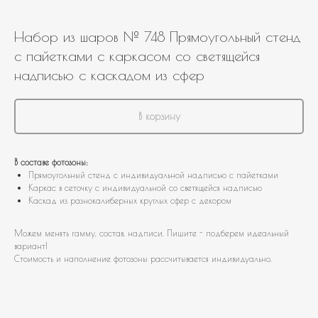
Набор из шаров № 748 Прямоугольный стенд
с пайетками с каркасом со светящейся
надписью с каскадом из сфер
В корзину
В составе фотозоны:
Прямоугольный стенд с индивидуальной надписью с пайетками
Каркас в сеточку с индивидуальной со светящейся надписью
Каскад из разнокалиберных круглых сфер с декором
Можем менять гамму, состав, надписи. Пишите - подберем идеальный
вариант!
Стоимость и наполнение фотозоны рассчитывается индивидуально.