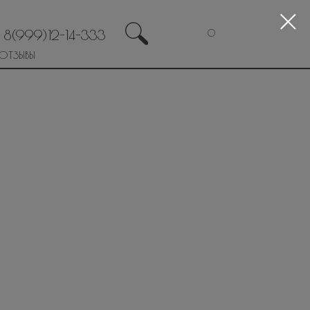
8(999)12-14-333
0
ОТЗЫВЫ