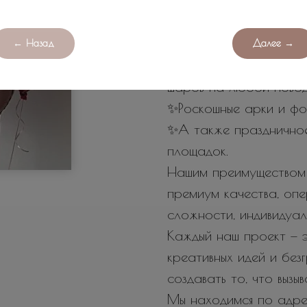
оригинальных и поисти
любых мероприятий.
У нас вы найдете:
← Назад
Далее →
✨Огромное количество
шаров на любой повод
✨Роскошные арки и фо
✨А также празднично
площадок.
Нашим преимуществом 
премиум качества, оп
сложности, индивидуал
Каждый наш проект — э
креативных идей и бе
создавать то, что вызы
Мы находимся по адрес