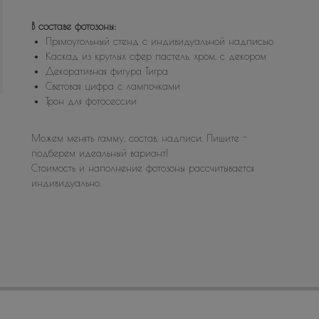
В составе фотозоны:
Прямоугольный стенд с индивидуальной надписью
Каскад из круглых сфер пастель, хром, с декором
Декоративная фигура Тигра
Световая цифра с лампочками
Трон для фотосессии
Можем менять гамму, состав, надписи. Пишите -
подберем идеальный вариант!
Стоимость и наполнение фотозоны рассчитывается
индивидуально.