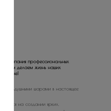
ая компания профессиональных
ьствием делаем жизнь наших
е и ярче!
ие воздушными шарами в настоящее
ируется на создании ярких,