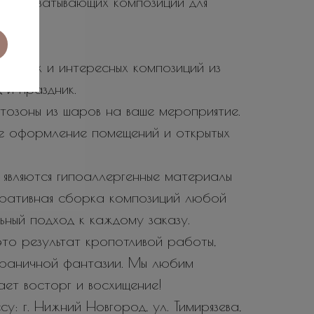
не захватывающих композиций для
 ярких и интересных композиций из
 и праздник.
тозоны из шаров на ваше мероприятие.
е оформление помещений и открытых
являются гипоаллергенные материалы
еративная сборка композиций любой
ьный подход к каждому заказу.
то результат кропотливой работы,
зграничной фантазии. Мы любим
вает восторг и восхищение!
у: г. Нижний Новгород, ул. Тимирязева,