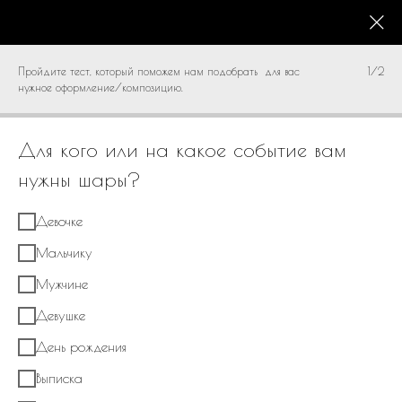
КАТАЛОГ
0
Пройдите тест, который поможем нам подобрать для вас
1/2
нужное оформление/композицию.
Для кого или на какое событие вам
нужны шары?
Девочке
Мальчику
Мужчине
Девушке
День рождения
Выписка