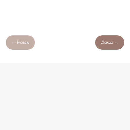
← Назад
Далее →
Продолжая работу с сайтом , вы соглашаетесь с обработкой
Свяжитесь с нами!
OK
файлов cookie вашего браузера.
НЕ НАШЛИ ПОДХОДЯЩИЙ ВАРИАНТ?
оставьте ваши данные и мы подберем уникальную
композицию под ваш бюджет