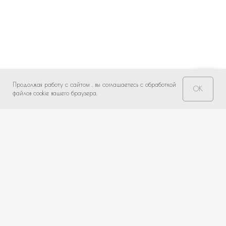
Продолжая работу с сайтом , вы соглашаетесь с обработкой
OK
Свяжитесь с нами!
файлов cookie вашего браузера.
НЕ НАШЛИ ПОДХОДЯЩИЙ ВАРИАНТ?
оставьте ваши данные и мы подберем уникальную
композицию под ваш бюджет