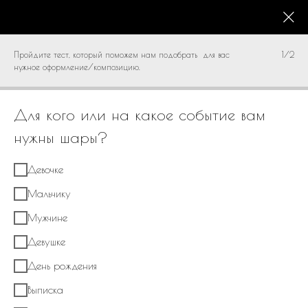
КАТАЛОГ
0
Пройдите тест, который поможем нам подобрать для вас
1/2
нужное оформление/композицию.
Для кого или на какое событие вам
нужны шары?
Девочке
Мальчику
Мужчине
Девушке
День рождения
Выписка