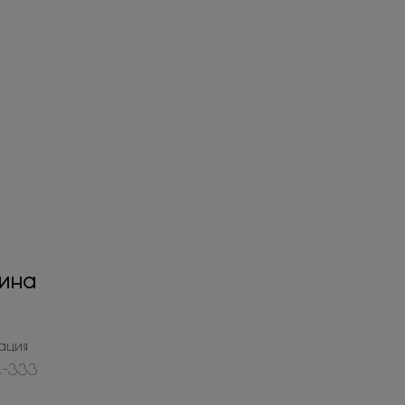
ина
ация
4-333