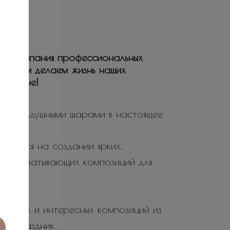
ая компания профессиональных
ьствием делаем жизнь наших
е и ярче!
ие воздушными шарами в настоящее
ируется на создании ярких,
не захватывающих композиций для
 ярких и интересных композиций из
 и праздник.