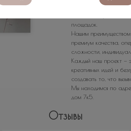
✨Роскошные арки и фо
✨А также празднично
площадок.
Нашим преимуществом 
премиум качества, оп
сложности, индивидуал
Каждый наш проект — э
креативных идей и бе
создавать то, что вызы
Мы находимся по адрес
дом 7к5.
Отзывы