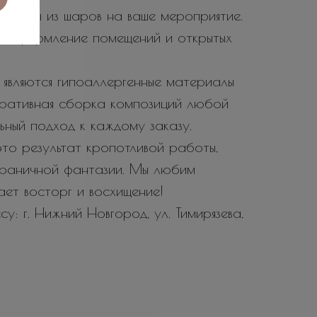
тозоны из шаров на ваше мероприятие.
е оформление помещений и открытых
являются гипоаллергенные материалы
еративная сборка композиций любой
ьный подход к каждому заказу.
то результат кропотливой работы,
зграничной фантазии. Мы любим
вает восторг и восхищение!
у: г. Нижний Новгород, ул. Тимирязева,