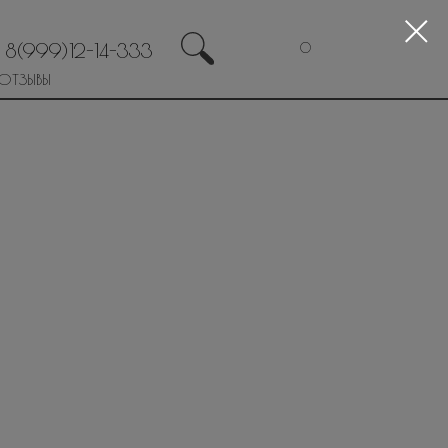
8(999)12-14-333
0
ОТЗЫВЫ