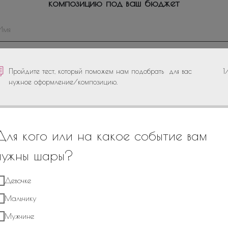
композицию под ваш бюджет
+7
Пройдите тест, который поможем нам подобрать для вас
1
нужное оформление/композицию.
Для кого или на какое событие вам
нужны шары?
*Отправляя сведения через электронную форму, Вы даете согласие на
обработку, сбор, хранение и передачу третьим лицам
Девочке
представленной Вами информации на условиях
Политики обработки
персональных данных
Мальчику
Отправить
Мужчине